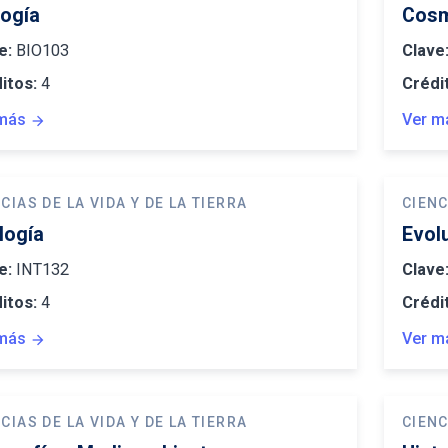
logía
Cosm
e:
BIO103
Clave
itos:
4
Crédi
más
Ver m
arrow_forward
CIAS DE LA VIDA Y DE LA TIERRA
CIENC
logía
Evol
e:
INT132
Clave
itos:
4
Crédi
más
Ver m
arrow_forward
CIAS DE LA VIDA Y DE LA TIERRA
CIENC