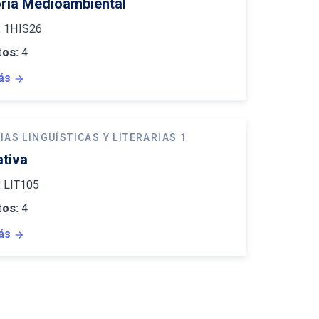
oria Medioambiental
:
1HIS26
tos:
4
ás
arrow_forward
IAS LINGÜÍSTICAS Y LITERARIAS 1
ativa
:
LIT105
tos:
4
ás
arrow_forward