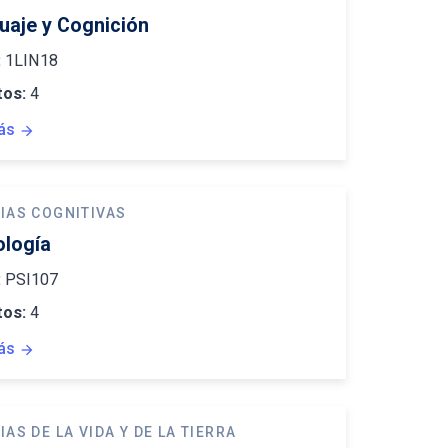
uaje y Cognición
:
1LIN18
tos:
4
ás
arrow_forward
IAS COGNITIVAS
ología
:
PSI107
tos:
4
ás
arrow_forward
IAS DE LA VIDA Y DE LA TIERRA