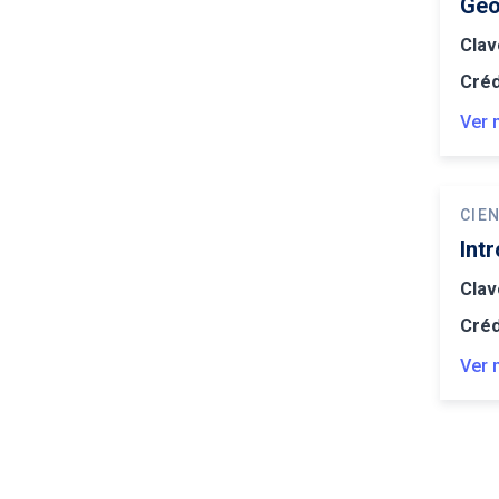
Geo
Clav
Créd
Ver 
CIEN
Int
Clav
Créd
Ver 