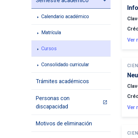
Semestre académico
Inf
Calendario académico
Clav
Créd
Matrícula
Ver 
Cursos
Consolidado curricular
CIE
Neu
Trámites académicos
Clav
Créd
Personas con
discapacidad
Ver 
Motivos de eliminación
CIEN