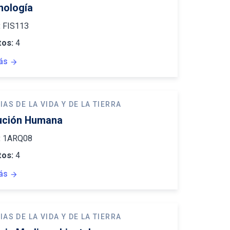
ología
:
FIS113
tos:
4
ás
arrow_forward
IAS DE LA VIDA Y DE LA TIERRA
ución Humana
:
1ARQ08
tos:
4
ás
arrow_forward
IAS DE LA VIDA Y DE LA TIERRA