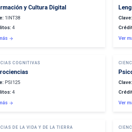
ormación y Cultura Digital
Leng
e:
1INT38
Clave
itos:
4
Crédi
más
Ver m
arrow_forward
NCIAS COGNITIVAS
CIENC
rociencias
Psic
e:
PSI125
Clave
itos:
4
Crédi
más
Ver m
arrow_forward
CIAS DE LA VIDA Y DE LA TIERRA
CIENC