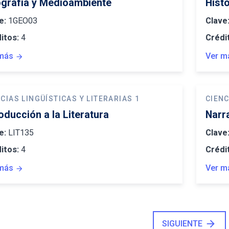
grafía y Medioambiente
Hist
e:
1GEO03
Clave
itos:
4
Crédi
más
Ver m
arrow_forward
CIAS LINGÜÍSTICAS Y LITERARIAS 1
CIENC
roducción a la Literatura
Narr
e:
LIT135
Clave
itos:
4
Crédi
más
Ver m
arrow_forward
arrow_forward
SIGUIENTE