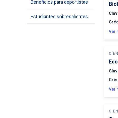
Beneficios para deportistas
Bio
Clav
Estudiantes sobresalientes
Créd
Ver 
CIEN
Eco
Clav
Créd
Ver 
CIEN