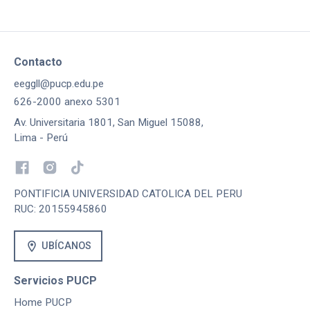
Contacto
eeggll@pucp.edu.pe
626-2000 anexo 5301
Av. Universitaria 1801, San Miguel 15088,
Lima - Perú
PONTIFICIA UNIVERSIDAD CATOLICA DEL PERU
RUC: 20155945860
location_on
UBÍCANOS
Servicios PUCP
Home PUCP