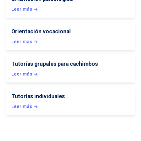
Leer más
arrow_forward
Orientación vocacional
Leer más
arrow_forward
Tutorías grupales para cachimbos
Leer más
arrow_forward
Tutorías individuales
Leer más
arrow_forward