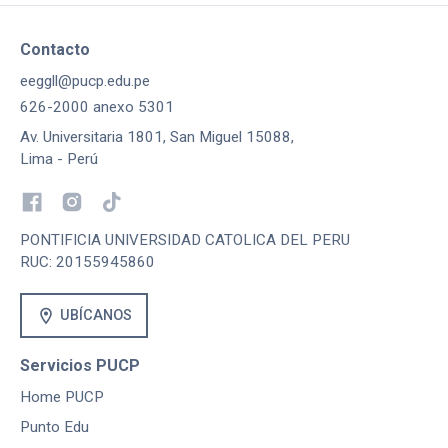
Contacto
eeggll@pucp.edu.pe
626-2000 anexo 5301
Av. Universitaria 1801, San Miguel 15088,
Lima - Perú
PONTIFICIA UNIVERSIDAD CATOLICA DEL PERU
RUC: 20155945860
location_on
UBÍCANOS
Servicios PUCP
Home PUCP
Punto Edu