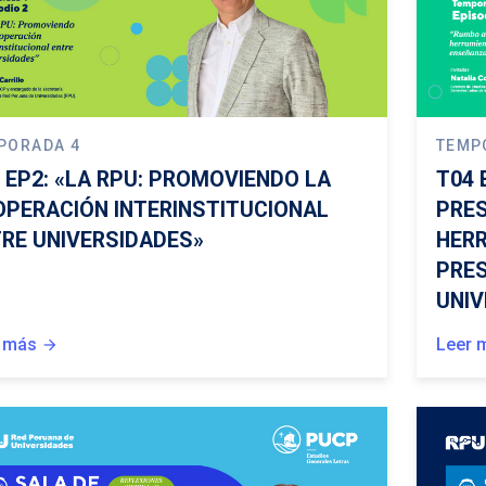
PORADA 4
TEMP
 EP2: «LA RPU: PROMOVIENDO LA
T04 
PERACIÓN INTERINSTITUCIONAL
PRES
RE UNIVERSIDADES»
HERR
PRES
UNIV
 más
Leer 
arrow_forward