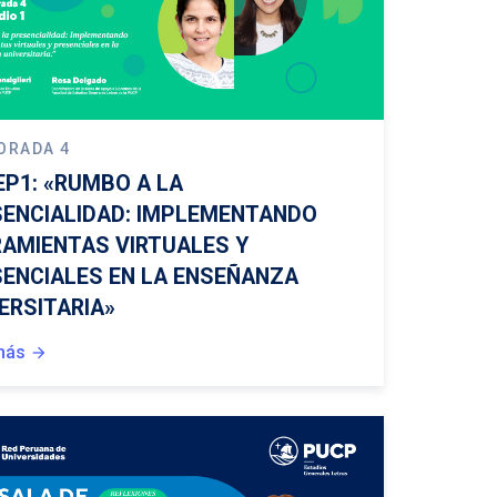
ORADA 4
EP1: «RUMBO A LA
ENCIALIDAD: IMPLEMENTANDO
AMIENTAS VIRTUALES Y
ENCIALES EN LA ENSEÑANZA
ERSITARIA»
más
arrow_forward