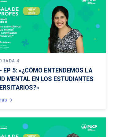
ORADA 4
– EP 5: «¿CÓMO ENTENDEMOS LA
D MENTAL EN LOS ESTUDIANTES
ERSITARIOS?»
más
arrow_forward