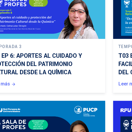
PORADA 3
TEMP
 EP 6: APORTES AL CUIDADO Y
T03 
TECCIÓN DEL PATRIMONIO
FACI
TURAL DESDE LA QUÍMICA
DEL 
 más
Leer 
arrow_forward