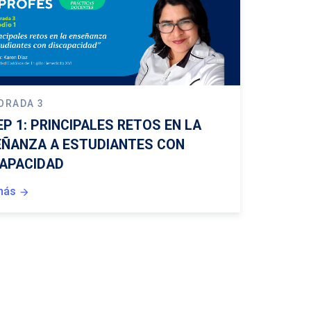
ORADA 3
EP 1: PRINCIPALES RETOS EN LA
EÑANZA A ESTUDIANTES CON
APACIDAD
más
arrow_forward