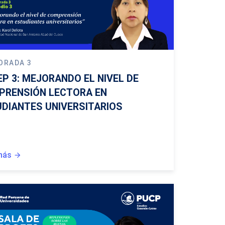
ORADA 3
EP 3: MEJORANDO EL NIVEL DE
PRENSIÓN LECTORA EN
DIANTES UNIVERSITARIOS
más
arrow_forward