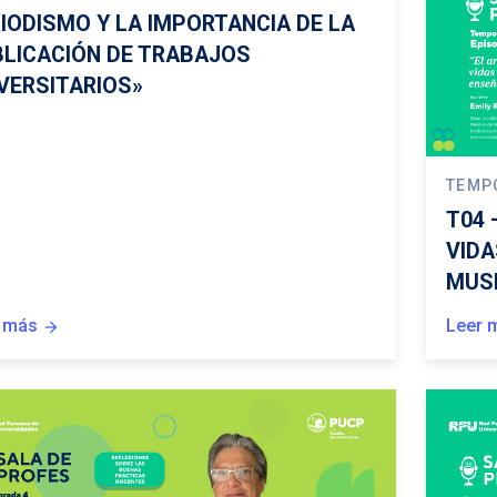
IODISMO Y LA IMPORTANCIA DE LA
LICACIÓN DE TRABAJOS
VERSITARIOS»
TEMP
T04 
VIDA
MUS
 más
Leer 
arrow_forward