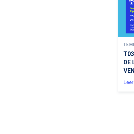
TEM
T03
DE 
VE
Leer