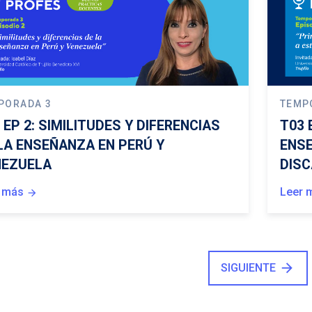
PORADA 3
TEMP
 EP 2: SIMILITUDES Y DIFERENCIAS
T03 
LA ENSEÑANZA EN PERÚ Y
ENS
NEZUELA
DISC
 más
Leer 
arrow_forward
arrow_forward
SIGUIENTE