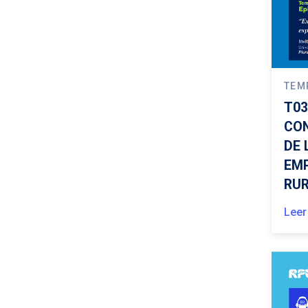
TEM
T03
CON
DE 
EMP
RU
Leer