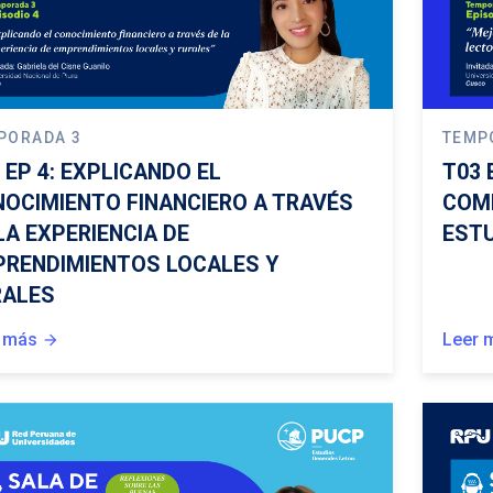
PORADA 3
TEMP
 EP 4: EXPLICANDO EL
T03 
OCIMIENTO FINANCIERO A TRAVÉS
COM
LA EXPERIENCIA DE
ESTU
RENDIMIENTOS LOCALES Y
RALES
 más
Leer 
arrow_forward