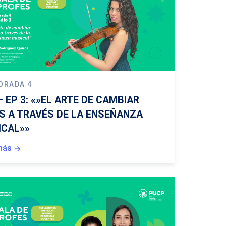
ORADA 4
– EP 3: «»EL ARTE DE CAMBIAR
S A TRAVÉS DE LA ENSEÑANZA
ICAL»»
más
arrow_forward