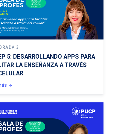
ORADA 3
EP 5: DESARROLLANDO APPS PARA
LITAR LA ENSEÑANZA A TRAVÉS
CELULAR
más
arrow_forward