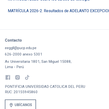
MATRÍCULA 2026-2: Resultados de ADELANTO EXCEPCI
Contacto
eeggll@pucp.edu.pe
626-2000 anexo 5301
Av. Universitaria 1801, San Miguel 15088,
Lima - Perú
PONTIFICIA UNIVERSIDAD CATOLICA DEL PERU
RUC: 20155945860
location_on
UBÍCANOS