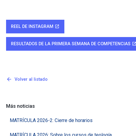
REEL DE INSTAGRAM
open_in_new
RESULTADOS DE LA PRIMERA SEMANA DE COMPETENCIAS
open_in_n
arrow_back
Volver al listado
Más noticias
MATRÍCULA 2026-2: Cierre de horarios
MATRÍCULA 2026: Sobre los cursos de teología