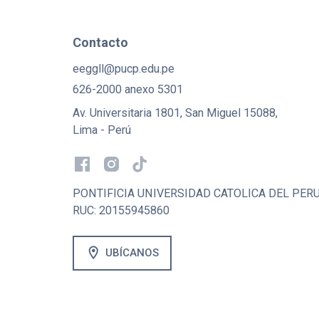
Contacto
eeggll@pucp.edu.pe
626-2000 anexo 5301
Av. Universitaria 1801, San Miguel 15088,
Lima - Perú
PONTIFICIA UNIVERSIDAD CATOLICA DEL PER
RUC: 20155945860
location_on
UBÍCANOS