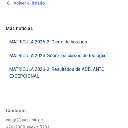
arrow_back
Volver al listado
Más noticias
MATRÍCULA 2026-2: Cierre de horarios
MATRÍCULA 2026: Sobre los cursos de teología
MATRÍCULA 2026-2: Resultados de ADELANTO
EXCEPCIONAL
Contacto
eeggll@pucp.edu.pe
626-2000 anexo 5301