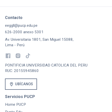
Contacto
eeggll@pucp.edu.pe
626-2000 anexo 5301
Av. Universitaria 1801, San Miguel 15088,
Lima - Perú
PONTIFICIA UNIVERSIDAD CATOLICA DEL PERU
RUC: 20155945860
location_on
UBÍCANOS
Servicios PUCP
Home PUCP